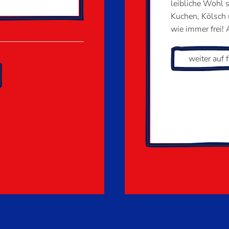
leibliche Wohl 
Kuchen, Kölsch u
wie immer frei! 
weiter auf 