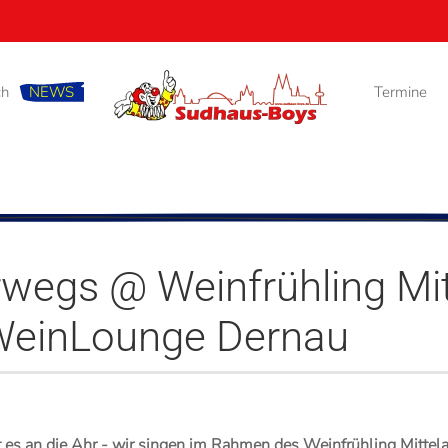
ch
NEWS
Termine
rwegs @ Weinfrühling Mit
 WeinLounge Dernau
es an die Ahr - wir singen im Rahmen des Weinfrühling Mittel