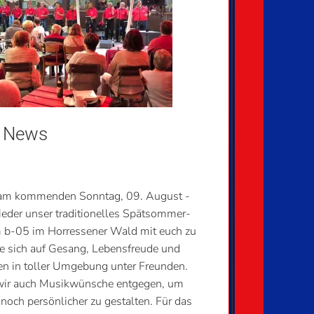
 News
F
19.
 am kommenden Sonntag, 09. August -
Wi
eder unser traditionelles Spätsommer-
ge
 b-05 im Horressener Wald mit euch zu
im 
Sie sich auf Gesang, Lebensfreude und
en in toller Umgebung unter Freunden.
ir auch Musikwünsche entgegen, um
noch persönlicher zu gestalten. Für das