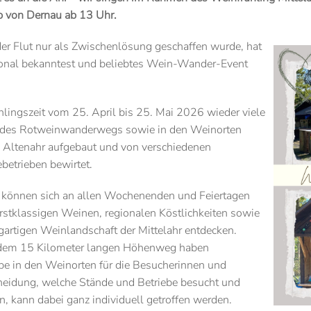
b von Dernau ab 13 Uhr.
er Flut nur als Zwischenlösung geschaffen wurde, hat
gional bekanntest und beliebtes Wein-Wander-Event
lingszeit vom 25. April bis 25. Mai 2026 wieder viele
g des Rotweinwanderwegs sowie in den Weinorten
Altenahr aufgebaut und von verschiedenen
etrieben bewirtet.
 können sich an allen Wochenenden und Feiertagen
 erstklassigen Weinen, regionalen Köstlichkeiten sowie
igartigen Weinlandschaft der Mittelahr entdecken.
 dem 15 Kilometer langen Höhenweg haben
ebe in den Weinorten für die Besucherinnen und
cheidung, welche Stände und Betriebe besucht und
, kann dabei ganz individuell getroffen werden.